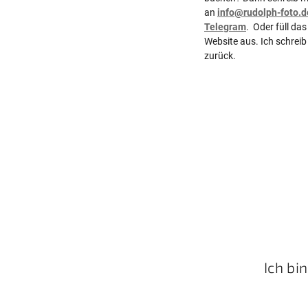
an
info@rudolph-foto.d
Telegram
.
Oder füll da
Website aus. Ich schreib 
zurück.
Ich bi